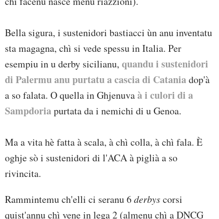
chì facenu nasce menu riazzioni).
Bella sigura, i sustenidori bastiacci ùn anu inventatu
sta magagna, chì si vede spessu in Italia. Per
quandu i sustenidori
esempiu in u derby sicilianu,
di Palermu anu purtatu a cascia di Catania
dop'à
à i culori di a
a so falata. O quella in Ghjenuva
Sampdoria
purtata da i nemichi di u Genoa.
Ma a vita hè fatta à scala, à chì colla, à chì fala. È
oghje sò i sustenidori di l'ACA à piglià a so
rivincita.
Rammintemu ch'elli ci seranu 6
derbys
corsi
quist'annu chì vene in lega 2 (almenu chì a DNCG