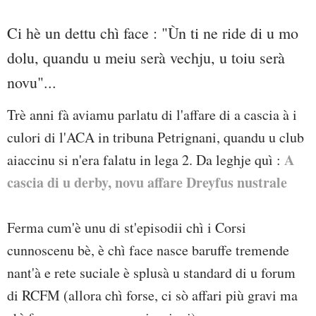
Ci hè un dettu chì face : "Ùn ti ne ride di u mo
dolu, quandu u meiu serà vechju, u toiu serà
novu"...
Trè anni fà aviamu parlatu di l'affare di a cascia à i
culori di l'ACA in tribuna Petrignani, quandu u club
A
aiaccinu si n'era falatu in lega 2. Da leghje quì :
cascia di u derby, novu affare Dreyfus nustrale
Ferma cum'è unu di st'episodii chì i Corsi
cunnoscenu bè, è chì face nasce baruffe tremende
nant'à e rete suciale è splusà u standard di u forum
di RCFM (allora chì forse, ci sò affari più gravi ma