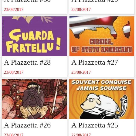
23/08/2017
23/08/2017
A Piazzetta #28
A Piazzetta #27
23/08/2017
23/08/2017
A Piazzetta #26
A Piazzetta #25
23/08/2017
22/08/2017