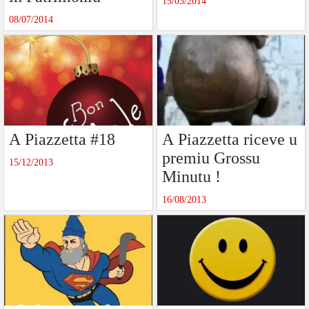
15/03/2014
08/07/2014
A Piazzetta #18
A Piazzetta riceve u
premiu Grossu
15/12/2013
Minutu !
16/08/2013