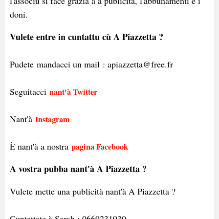
l'associu si face grazia à a publicità, l'abbunamenti è i
doni.
Vulete entre in cuntattu cù A Piazzetta ?
Pudete mandacci un mail : apiazzetta@free.fr
Seguitacci
nant'à Twitter
Nant'à
Instagram
È nant'à a nostra
pagina Facebook
A vostra pubba nant'à A Piazzetta ?
Vulete mette una publicità nant'à A Piazzetta ?
Cuntattate à Sarah : 0669231930 -