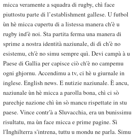
micca veramente a squadra di rugby, chì face
piuttostu parte di l’establishment gallese. U futbol
ùn hè micca cupertu di a listessa manera ch'è u
rugby ind'è noi. Sta partita ferma una manera di
sprime a nostra identità naziunale, di dì ch'è no
esistemu, ch'è no simu sempre quì. Devi campà à u
Paese di Gallia per capisce ciò ch'è no campemu
ogni ghjornu. Accendimu a tv, ci hè u giurnale in
inglese. English news. E nutizie naziunale. È ancu,
naziunale ùn hè micca a parolla bona, chì ci sò
parechje nazione chì ùn sò mancu rispettate in stu
paese. Vince contr'à a Sluvacchia, era un bunissimu
risultatu, ma ùn face micca e prime pagine. Sì
l'Inghilterra s'intrena, tuttu u mondu ne parla. Simu