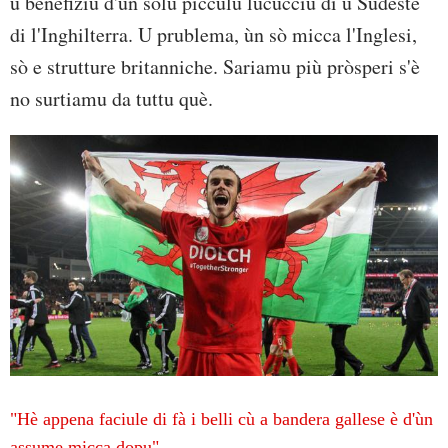
u benefiziu d'un solu picculu lucucciu di u Sudeste
di l'Inghilterra. U prublema, ùn sò micca l'Inglesi,
sò e strutture britanniche. Sariamu più pròsperi s'è
no surtiamu da tuttu què.
"Hè appena faciule di fà i belli cù a bandera gallese è d'ùn
assume micca dopu"