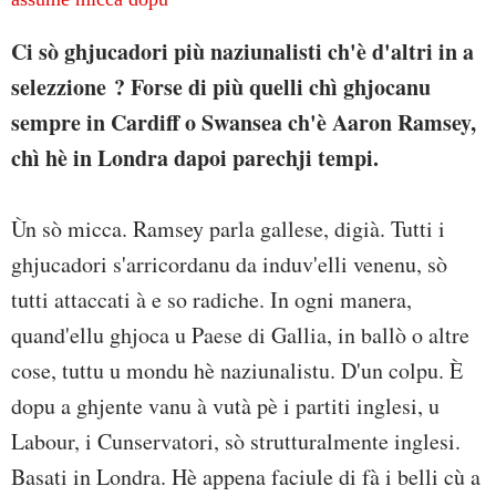
Ci sò ghjucadori più naziunalisti ch'è d'altri in a
selezzione ? Forse di più quelli chì ghjocanu
sempre in Cardiff o Swansea ch'è Aaron Ramsey,
chì hè in Londra dapoi parechji tempi.
Ùn sò micca. Ramsey parla gallese, digià. Tutti i
ghjucadori s'arricordanu da induv'elli venenu, sò
tutti attaccati à e so radiche. In ogni manera,
quand'ellu ghjoca u Paese di Gallia, in ballò o altre
cose, tuttu u mondu hè naziunalistu. D'un colpu. È
dopu a ghjente vanu à vutà pè i partiti inglesi, u
Labour, i Cunservatori, sò strutturalmente inglesi.
Basati in Londra. Hè appena faciule di fà i belli cù a