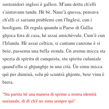
sustenidori inglesi è gallesi. M'anu dettu ch'elli
s'aiutavanu tandu. Hè bè. Nanz'à quessa, pensava
ch'elli ci sarianu prublemi cun l'Inglesi, cun i
hooligans. Di regula quandu u Paese di Gallia
ghjoca fora di casa, hè assai amichèvule. Cum'è cun
l'Irlanda. Hè assai celticu, si cantanu canzone è si
beie, passemu una bella stonda. Ùn avemu micca sta
spezia di spiritu di cunquista, stu spiritu culuniale
quand'ellu si ghjunghje in una cità. Ùn simu micca
quì per duminà, solu pè scuntrà ghjente, beie vinu è
biera.
"Sta partita hè una manera di sprime a nostra identità
naziunale, di dì ch'è no simu sempre quì"