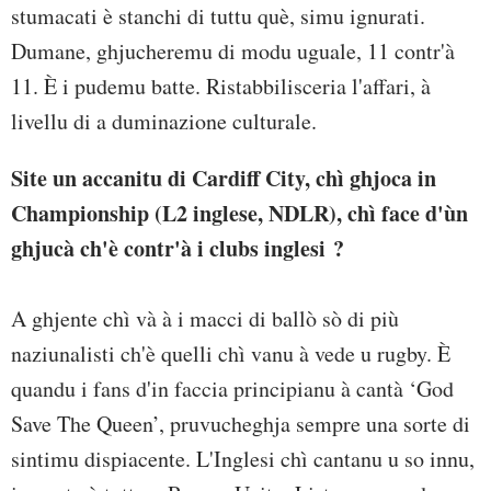
stumacati è stanchi di tuttu què, simu ignurati.
Dumane, ghjucheremu di modu uguale, 11 contr'à
11. È i pudemu batte. Ristabbilisceria l'affari, à
livellu di a duminazione culturale.
Site un accanitu di Cardiff City, chì ghjoca in
Championship (L2 inglese, NDLR), chì face d'ùn
ghjucà ch'è contr'à i clubs inglesi ?
A ghjente chì và à i macci di ballò sò di più
naziunalisti ch'è quelli chì vanu à vede u rugby. È
quandu i fans d'in faccia principianu à cantà ‘God
Save The Queen’, pruvucheghja sempre una sorte di
sintimu dispiacente. L'Inglesi chì cantanu u so innu,