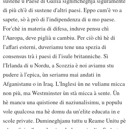
sustene u Paese di Gallia significheghja siguramente
di più ch'è di sustene d'altri paesi. Eppo cum'è vo a
sapete, sò à prò di l'indipendenza di u mo paese.
For'chè in materia di difesa, induve pensu chì
l'Auropa, deve piglià u cambiu. Per ciò chì hè di
l'affari esterni, duveriamu tene una spezia di
consensus trà i paesi di l'isule britanniche. Sì
l'Irlanda di u Nordu, a Scozzia è noi aviamu stu
pudere à l'epica, ùn seriamu mai andati in
Afganistanu o in Iraq. L'Inglesi ùn ne vulianu micca
non più, ma Westminster ùn stà micca à sente. Ùn
hè mancu una quistione di naziunalisimu, u populu
vole qualcosa ma hè domu da un'elite educata in e
scole private. Dumineghjanu tuttu u Reame Unitu pè