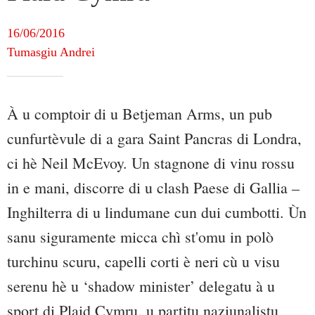
16/06/2016
Tumasgiu Andrei
À u comptoir di u Betjeman Arms, un pub
cunfurtèvule di a gara Saint Pancras di Londra,
ci hè Neil McEvoy. Un stagnone di vinu rossu
in e mani, discorre di u clash Paese di Gallia –
Inghilterra di u lindumane cun dui cumbotti. Ùn
sanu siguramente micca chì st'omu in polò
turchinu scuru, capelli corti è neri cù u visu
serenu hè u ‘shadow minister’ delegatu à u
sport di Plaid Cymru, u partitu naziunalistu