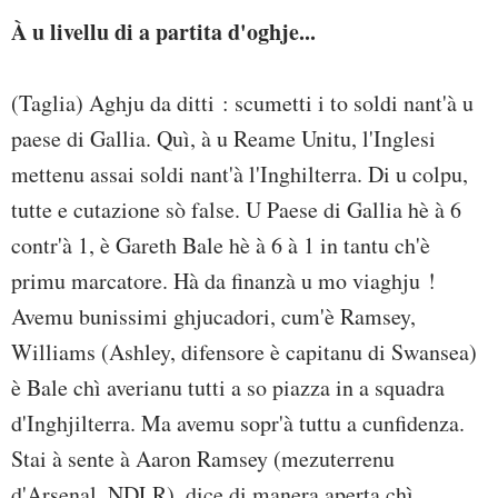
À u livellu di a partita d'oghje...
(Taglia) Aghju da ditti : scumetti i to soldi nant'à u
paese di Gallia. Quì, à u Reame Unitu, l'Inglesi
mettenu assai soldi nant'à l'Inghilterra. Di u colpu,
tutte e cutazione sò false. U Paese di Gallia hè à 6
contr'à 1, è Gareth Bale hè à 6 à 1 in tantu ch'è
primu marcatore. Hà da finanzà u mo viaghju !
Avemu bunissimi ghjucadori, cum'è Ramsey,
Williams (Ashley, difensore è capitanu di Swansea)
è Bale chì averianu tutti a so piazza in a squadra
d'Inghjilterra. Ma avemu sopr'à tuttu a cunfidenza.
Stai à sente à Aaron Ramsey (mezuterrenu
d'Arsenal, NDLR), dice di manera aperta chì