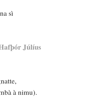
na sì
Hafþór Júlíus
natte,
umbà à nimu).