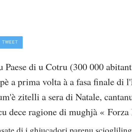
TWEET
u Paese di u Cotru (300 000 abitant
pè a prima volta à a fasa finale di l
m'è zitelli a sera di Natale, cantan
ccu dece ragione di mughjà « Forza 
asate di i ghjucadori parenu scioglilin