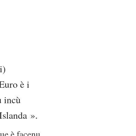
i)
'Euro è i
u incù
Islanda ».
gue è facenu