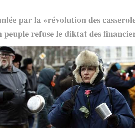
nlée par la «révolution des casserol
peuple refuse le diktat des financie