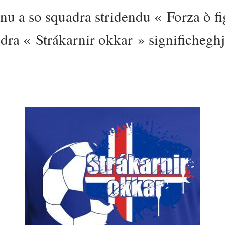
nu a so squadra stridendu « Forza ò fi
ra « Strákarnir okkar » significheghja