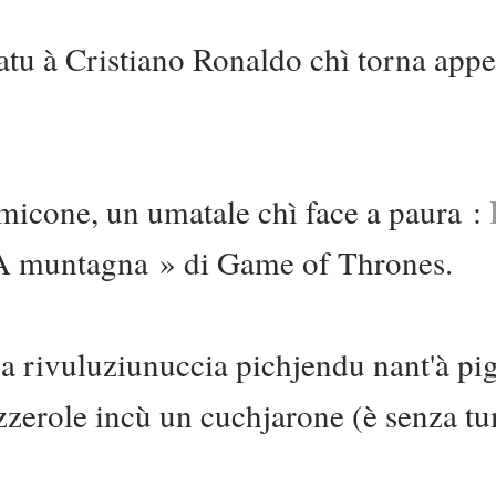
atu à Cristiano Ronaldo chì torna appe
micone, un umatale chì face a paura :
 A muntagna » di Game of Thrones.
a rivuluziunuccia pichjendu nant'à pig
azzerole incù un cuchjarone (è senza t