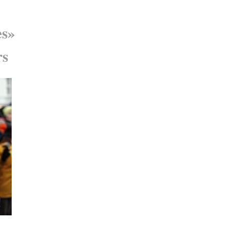
es»
rs