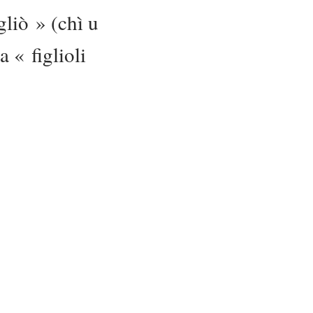
gliò » (chì u
 « figlioli