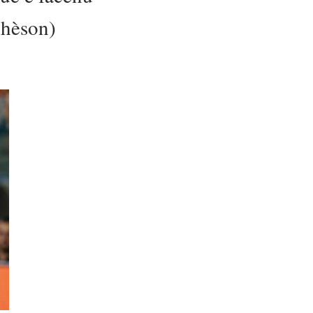
chèson)