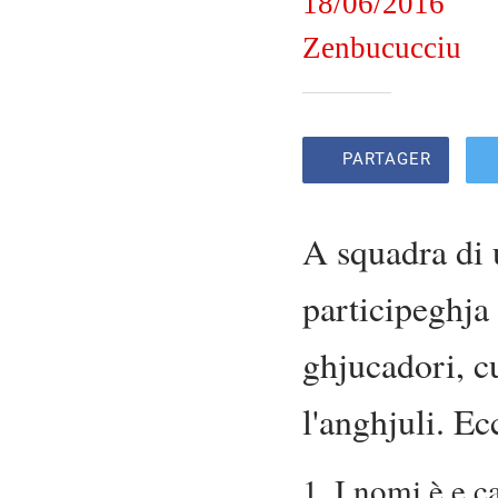
18/06/2016
Zenbucucciu
PARTAGER
A squadra di 
participeghja 
ghjucadori, cu
l'anghjuli. E
1. I nomi è e c