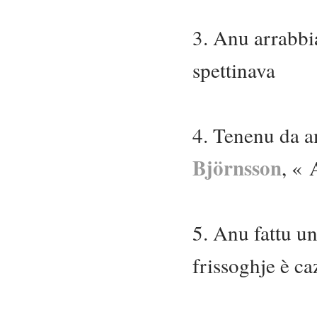
3. Anu arrabbi
spettinava
4. Tenenu da a
Björnsson
, «
5. Anu fattu un
frissoghje è c