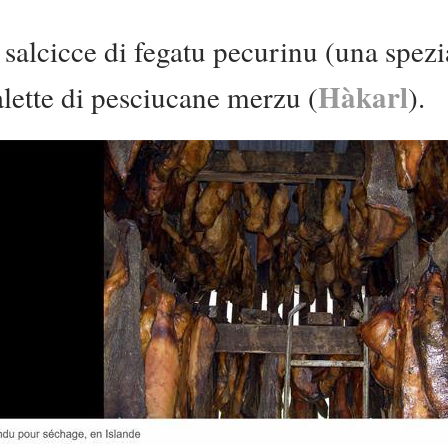
 salcicce di fegatu pecurinu (una spezia 
Hàkarl
alette di pesciucane merzu (
).