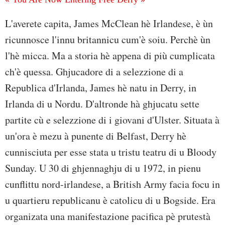
L'averete capita, James McClean hè Irlandese, è ùn
ricunnosce l'innu britannicu cum'è soiu. Perchè ùn
l'hè micca. Ma a storia hè appena di più cumplicata
ch'è quessa. Ghjucadore di a selezzione di a
Republica d'Irlanda, James hè natu in Derry, in
Irlanda di u Nordu. D'altronde hà ghjucatu sette
partite cù e selezzione di i giovani d'Ulster. Situata à
un'ora è mezu à punente di Belfast, Derry hè
cunnisciuta per esse stata u tristu teatru di u Bloody
Sunday. U 30 di ghjennaghju di u 1972, in pienu
cunflittu nord-irlandese, a British Army facia focu in
u quartieru republicanu è catolicu di u Bogside. Era
organizata una manifestazione pacifica pè prutestà