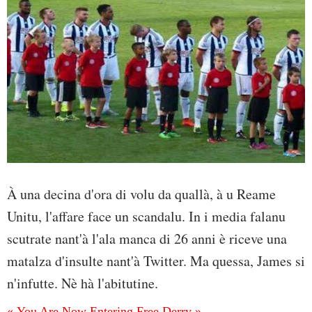
À una decina d'ora di volu da quallà, à u Reame
Unitu, l'affare face un scandalu. In i media falanu
scutrate nant'à l'ala manca di 26 anni è riceve una
matalza d'insulte nant'à Twitter. Ma quessa, James si
n'infutte. Nè hà l'abitutine.
« You Are Now Entering Free Derry »