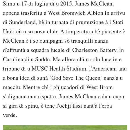
Simu u 17 di lugliu di u 2015. James McClean,
appena trasferitu à West Bromwich Albion in arrivu
di Sunderland, hè in turnata di prumuzione à i Stati
Uniti cù u so novu club. A timperatura hè piacente è
McClean è i so cumpagni sò tranquilli nanzu
d'affruntà a squadra lucale di Charleston Battery, in
Carulina di u Suddu. Ma allora chì u solu luce in e
tribune di u MUSC Health Stadium, l'Americani anu
a bona idea di sunà ‘God Save The Queen’ nanz'à u
macciu. Mentre chì i ghjucadori di West Brom
s'alignanu cun rispettu, James McClean cala u capu,
si gira di spinu, è tene l'ochji fissi nant'à l'erba
verde.