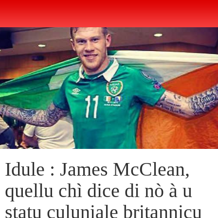
Idule : James McClean,
quellu chì dice di nò à u
statu culuniale britannicu