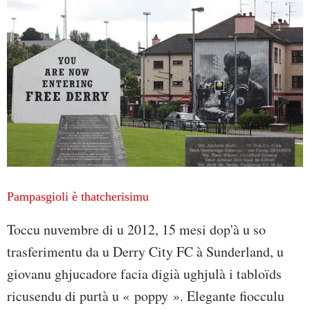
Pampasgioli è thatcherisimu
Toccu nuvembre di u 2012, 15 mesi dop'à u so
trasferimentu da u Derry City FC à Sunderland, u
giovanu ghjucadore facia digià ughjulà i tabloïds
ricusendu di purtà u « poppy ». Elegante fiocculu