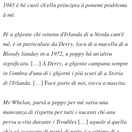
1945 è hè custì ch'ellu principia à ponemi prublema
à mè.
Pè a ghjente chì venenu d'Irlanda di u Nordu cum'è
mè, è in particulare da Derry, locu di u macellu di u
Bloody Sunday in u 1972, u poppy hà un'altru
significatu.
[…]
À Derry, a ghjente campanu sempre
in l'ombra d'unu di i ghjorni i più scuri di a Storia
di l'Irlanda.
[…] F
ace parte di noi, tocca a nascita.
Mr Whelan, purtà u poppy per mè saria una
mancanza di rispettu per tutti i nucenti chì anu
persu a vita durante i Troubles
[…]
uguale à quella
ch'o sò accusatu di purtà di pettu à e vittime di e