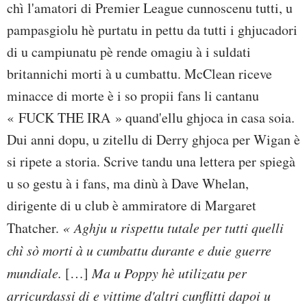
chì l'amatori di Premier League cunnoscenu tutti, u
pampasgiolu hè purtatu in pettu da tutti i ghjucadori
di u campiunatu pè rende omagiu à i suldati
britannichi morti à u cumbattu. McClean riceve
minacce di morte è i so propii fans li cantanu
« FUCK THE IRA » quand'ellu ghjoca in casa soia.
Dui anni dopu, u zitellu di Derry ghjoca per Wigan è
si ripete a storia. Scrive tandu una lettera per spiegà
u so gestu à i fans, ma dinù à Dave Whelan,
dirigente di u club è ammiratore di Margaret
Thatcher.
« Aghju u rispettu tutale per tutti quelli
chì sò morti à u cumbattu durante e duie guerre
mundiale.
[…]
Ma u Poppy hè utilizatu per
arricurdassi di e vittime d'altri cunflitti dapoi u