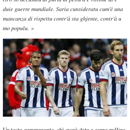
duie guerre mundiale. Saria cunsideratu cum'è una
mancanza di rispettu contr'à sta ghjente, contr'à u
mo populu. »
Un testu cummuvente, chì averà datu a carne pullina